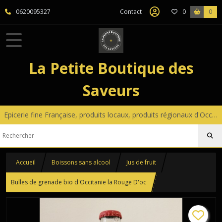
0620095327
Contact
0
0
La Petite Boutique des
Saveurs
Epicerie fine Française, produits locaux, produits régionaux d'Occitanie, coffrets gourmands sur mesure, petite décoration
Accueil
Boissons sans alcool
Jus de fruit
Bulles de grenade bio d'Occitanie la Rouge D'oc