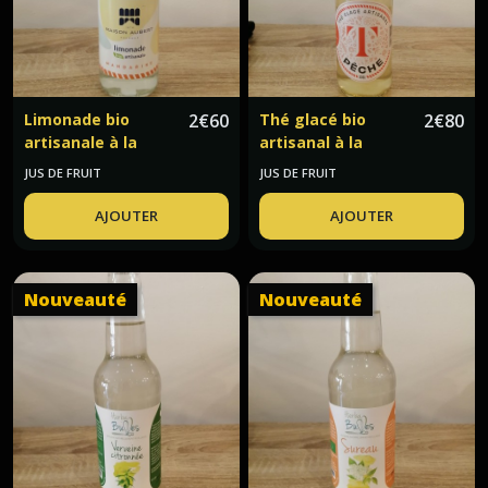
Limonade bio
2
€
60
Thé glacé bio
2
€
80
artisanale à la
artisanal à la
mandarine Maison
pêche Maison
JUS DE FRUIT
JUS DE FRUIT
Aubert
Aubert
AJOUTER
AJOUTER
Nouveauté
Nouveauté