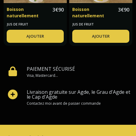
Boisson
3
€
90
Boisson
3
€
90
naturellement
naturellement
pétillante bio
pétillante bio
JUS DE FRUIT
JUS DE FRUIT
verveine citronnée
sureau Herbabulles
Herbabulles
AJOUTER
AJOUTER
PAIEMENT SÉCURISÉ
Visa, Mastercard...
Livraison gratuite sur Agde, le Grau d'Agde et
le Cap d'Agde
Contactez moi avant de passer commande