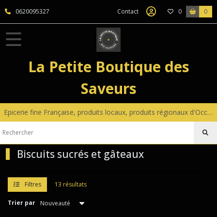
Fermer
0620095327
Contact
0
0
FILTRES
Tous
La Petite Boutique des
les
produits
Saveurs
Epicerie
fine
sucrée
Epicerie fine Française, produits locaux, produits régionaux d'Occitanie, coffrets gourmands sur mesure, petite décoration
Biscuits
sucrés
et
gâteaux
Biscuits sucrés et gâteaux
Afficher
Filtres
13 résultats
les
résultats
Trier par