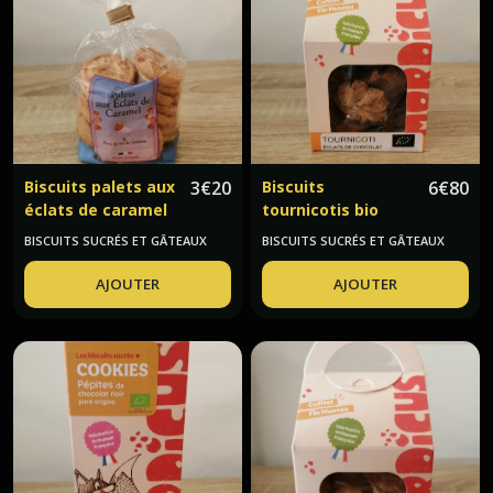
Biscuits palets aux
3
€
20
Biscuits
6
€
80
éclats de caramel
tournicotis bio
et fleur de sel de
éclats de chocolat
BISCUITS SUCRÉS ET GÂTEAUX
BISCUITS SUCRÉS ET GÂTEAUX
Gruissan Trésors
noir Mordicus
d'Occitanie
AJOUTER
AJOUTER