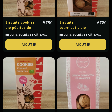
Biscuits cookies
5
€
90
Biscuits
6
€
80
bio pépites de
tournicotis bio
chocolat noir 70 %
orange de Menton
BISCUITS SUCRÉS ET GÂTEAUX
BISCUITS SUCRÉS ET GÂTEAUX
Mordicus
Mordicus
AJOUTER
AJOUTER