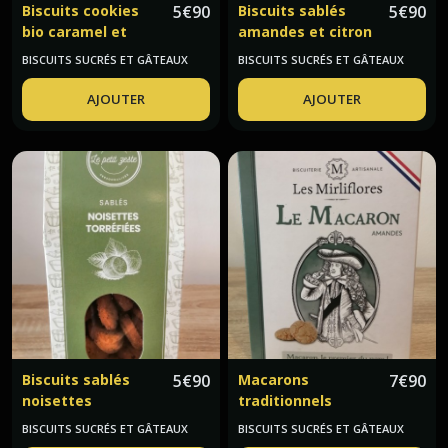
Biscuits cookies
5
€
90
Biscuits sablés
5
€
90
bio caramel et
amandes et citron
noisettes Mordicus
de Menton
BISCUITS SUCRÉS ET GÂTEAUX
BISCUITS SUCRÉS ET GÂTEAUX
AJOUTER
AJOUTER
Biscuits sablés
5
€
90
Macarons
7
€
90
noisettes
traditionnels
torréfiées Le Petit
amandes
BISCUITS SUCRÉS ET GÂTEAUX
BISCUITS SUCRÉS ET GÂTEAUX
Zeste