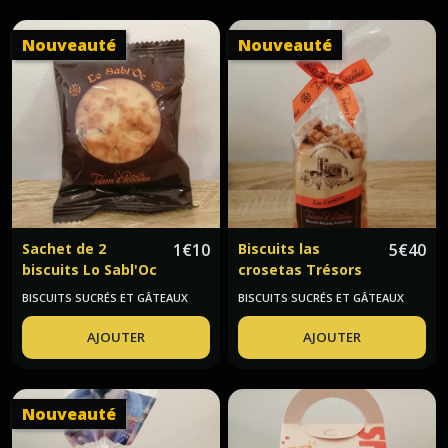
Nouveauté
Nouveauté
Sachet de 2
1
€
10
Biscuits las
5
€
40
biscuits Lo Sabl'Oc
crosetas Trésors
aux fruits confits
d'Occitanie
BISCUITS SUCRÉS ET GÂTEAUX
BISCUITS SUCRÉS ET GÂTEAUX
Trésors
d'Occitanie
AJOUTER
AJOUTER
Nouveauté