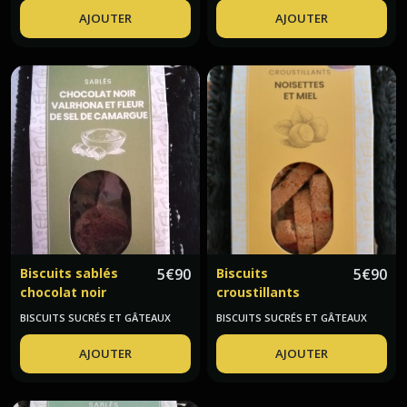
AJOUTER
AJOUTER
Biscuits sablés
5
€
90
Biscuits
5
€
90
chocolat noir
croustillants
Valrhona fleur de
noisettes miel Le
BISCUITS SUCRÉS ET GÂTEAUX
BISCUITS SUCRÉS ET GÂTEAUX
sel de Camargue
Petit Zeste
AJOUTER
AJOUTER