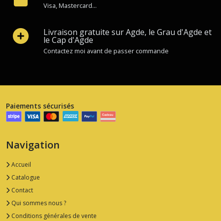
&
Visa, Mastercard...
fruits
confits
(2)
Livraison gratuite sur Agde, le Grau d'Agde et
le Cap d'Agde
Contactez moi avant de passer commande
Afficher
les
résultats
Paiements sécurisés
Navigation
Accueil
Catalogue
Contact
Qui sommes nous ?
Conditions générales de vente