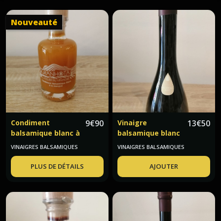
la
truffe
(13)
Nouveauté
Biscuits
salés
(10)
Conserves
de
poisson
Condiment
9
€
90
Vinaigre
13
€
50
(10)
balsamique blanc à
balsamique blanc
la mangue
Granhota
VINAIGRES BALSAMIQUES
VINAIGRES BALSAMIQUES
Vinaigres
Granhota
balsamiques
PLUS DE DÉTAILS
AJOUTER
(4)
Vinaigres
aromatisés
artisanaux