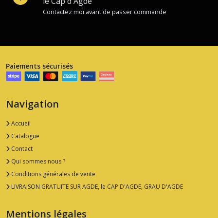
le Cap d'Agde
Sels,
Contactez moi avant de passer commande
poivres,
épices
(25)
Pâtes
Paiements sécurisés
et
conserves
de
légumes
Navigation
(6)
Accueil
Catalogue
Sauces
et
Contact
condiments
Qui sommes nous ?
(5)
Conditions générales de vente
LIVRAISON GRATUITE SUR AGDE, le CAP D'AGDE, GRAU D'AGDE
Afficher
les
Mentions légales