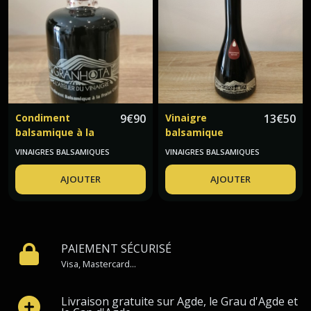
(9)
Huile
d'olive
et
olives
(5)
Condiment
9
€
90
Vinaigre
13
€
50
balsamique à la
balsamique
Autres
fraise de Clery
nature artisanal
VINAIGRES BALSAMIQUES
VINAIGRES BALSAMIQUES
huiles
Granhota
Granhota
(3)
AJOUTER
AJOUTER
Huile
à
la
truffe
PAIEMENT SÉCURISÉ
et
Visa, Mastercard...
truffes
(3)
Livraison gratuite sur Agde, le Grau d'Agde et