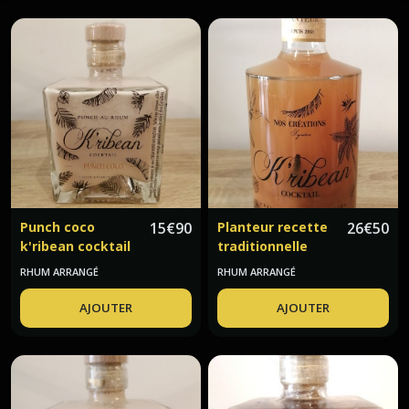
Bière
et
cidre
(5)
Vin
blanc
(3)
Vin
Punch coco
15
€
90
Planteur recette
26
€
50
rosé
k'ribean cocktail
traditionnelle
(1)
artisanale
RHUM ARRANGÉ
RHUM ARRANGÉ
K'ribean cocktail
Vin
AJOUTER
AJOUTER
rouge
(1)
Muscat
(1)