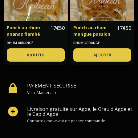
Punch au rhum
17
€
50
Punch au rhum
17
€
50
ananas flambé
mangue passion
citron vert
k'ribean cocktail
RHUM ARRANGÉ
RHUM ARRANGÉ
K'ribean cocktail
AJOUTER
AJOUTER
PAIEMENT SÉCURISÉ
Visa, Mastercard...
Livraison gratuite sur Agde, le Grau d'Agde et
le Cap d'Agde
Contactez moi avant de passer commande