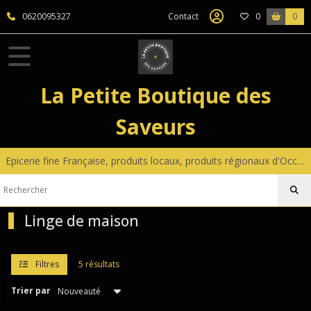
Fermer
0620095327
Contact
0
0
FILTRES
Tous
La Petite Boutique des
les
produits
Saveurs
Maison
Epicerie fine Française, produits locaux, produits régionaux d'Occitanie, coffrets gourmands sur mesure, petite décoration
Vaisselle
réutilisable
(6)
Linge de maison
Linge
de
maison
Filtres
5 résultats
(5)
Trier par