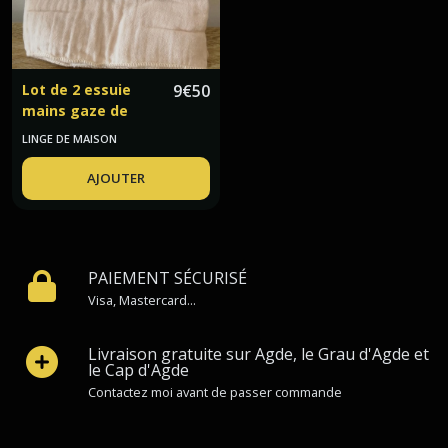
Lot de 2 essuie
9
€
50
mains gaze de
coton guimauve
LINGE DE MAISON
AJOUTER
PAIEMENT SÉCURISÉ
Visa, Mastercard...
Livraison gratuite sur Agde, le Grau d'Agde et
le Cap d'Agde
Contactez moi avant de passer commande