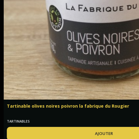
Tartinable olives noires poivron la fabrique du Rougier
TARTINABLES
AJOUTER