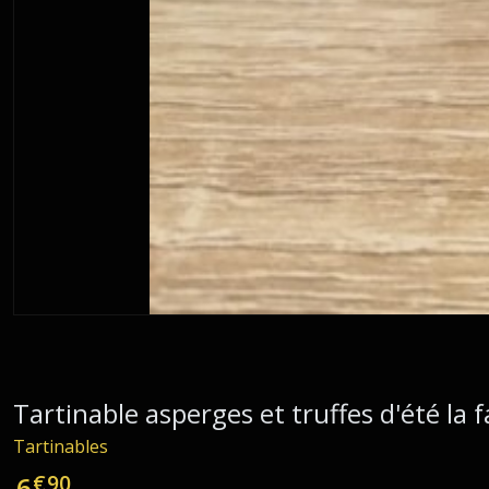
Tartinable asperges et truffes d'été la
Tartinables
€
90
6