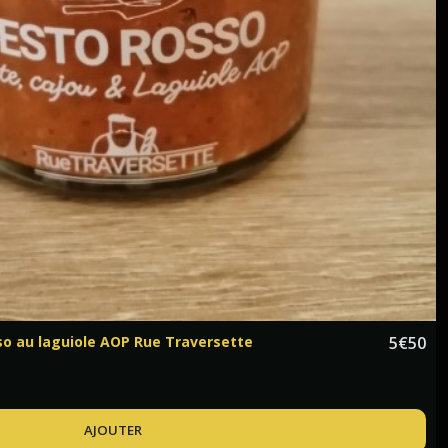
so au laguiole AOP Rue Traversette
5
€
50
AJOUTER