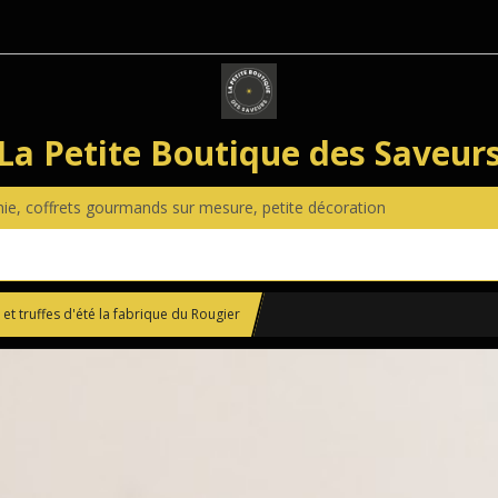
La Petite Boutique des Saveur
anie, coffrets gourmands sur mesure, petite décoration
et truffes d'été la fabrique du Rougier