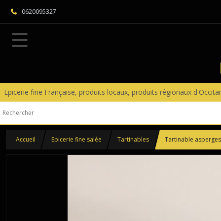
0620095327
Epicerie fine Française, produits locaux, produits régionaux d'Occit
Accueil
Epicerie fine salée
Tartinables
Tartinable asperges 